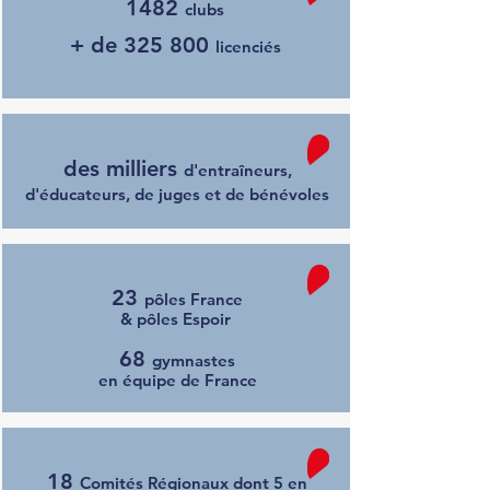
1482
clubs
+ de
325 800
licenciés
des milliers
d'entraîneurs,
SALLE
d'éducateurs, de juges et de bénévoles
& ÉQUIPEMENTS
23
pôles France
& pôles Espoir
68
gymnastes
en équipe de France
18
Comités Régionaux dont 5 en